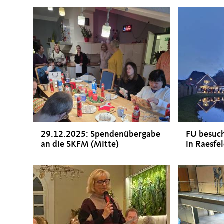
29.12.2025: Spendenübergabe
FU besuc
an die SKFM (Mitte)
in Raesfe