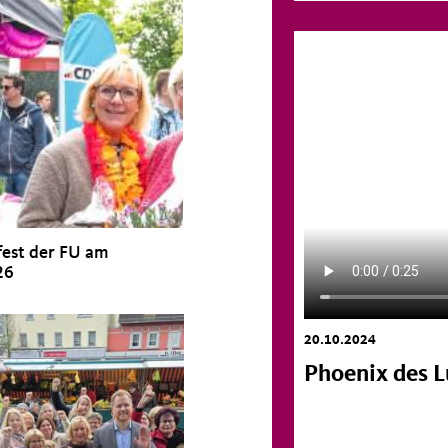
fest der FU am
26
20.10.2024
Phoenix des 