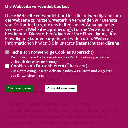
Die Webseite verwendet Cookies
Telefon: 02056 / 5 79 35
E-Mail: fu@stiersweb.de
Diese Webseite verwendet Cookies, die notwendig sind, um
die Webseite zu nutzen. Weiterhin verwenden wir Dienste
von Drittanbietern, die uns helfen, unser Webangebot zu
Webmaster:
verbessern (Website-Optmierung). Für die Verwendung
bestimmter Dienste, benötigen wir Ihre Einwilligung. Ihre
Hinweis zum Urheberrecht:
Einwilligung können Sie jederzeit widerrufen. Weitere
Informationen finden Sie in unserer
Datenschutzerklärung
.
Bei dem Inhalt unserer Internetseiten handelt es sich um
Technisch notwendige Cookies (
Übersicht
)
urheberrechtlich geschützte Werke. Wir gestatten die
Die notwendigen Cookies werden allein für den ordnungsgemäßen
Übernahme von Texten in Datenbestände, die ausschließlich für
Gebrauch der Webseite benötigt.
Cookies von Drittanbietern (
Übersicht
)
den privaten Gebrauch eines Nutzers bestimmt sind. Die
Zur Optimierung unserer Webseite binden wir Dienste und Angebote
Übernahme und Nutzung der Daten zu anderen Zwecken bedarf
von Drittanbietern ein.
der schriftlichen Zustimmung.
Alle akzeptieren
Auswahl speichern
Hinweis zur Haftung
Im Rahmen unseres Dienstes werden auch Links zu
Internetinhalten anderer Anbieter bereitgestellt. Auf den Inhalt
dieser Seiten haben wir keinen Einfluss; für den Inhalt ist
ausschließlich der Betreiber der anderen Website