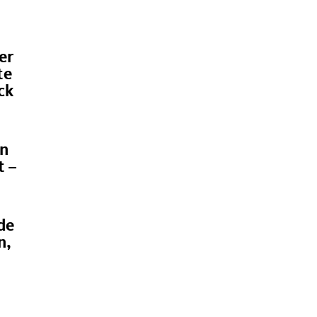
er
te
ck
rn
t –
de
n,