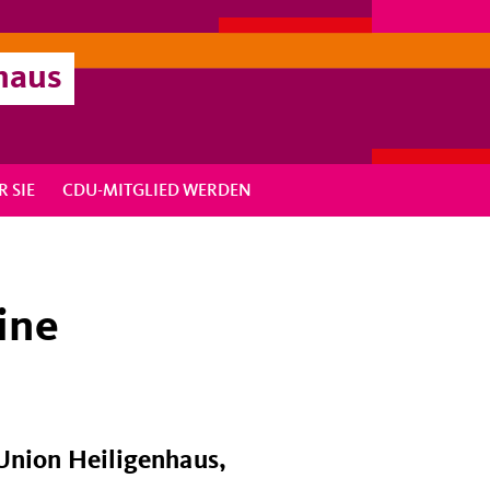
haus
R SIE
CDU-MITGLIED WERDEN
ine
Union Heiligenhaus,