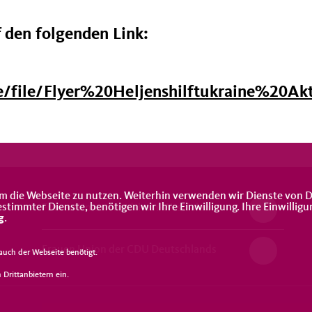
f den folgenden Link:
te/file/Flyer%20Heljenshilftukraine%20A
m die Webseite zu nutzen. Weiterhin verwenden wir Dienste von D
immter Dienste, benötigen wir Ihre Einwilligung. Ihre Einwilligu
Frauen Union Nordrhein-Westfalen
g
.
Frauen Union der CDU Deutschlands
uch der Webseite benötigt.
Drittanbietern ein.